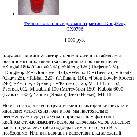
Фильтр топливный для минитрактора DongFeng
CX0706
1 000 руб.
подходит на мини-тракторы и японского и китайского и
российского производства следующих производителей
«Xingtai 180» (Синтай 244), «Shifeng 12» (Шифенг 224),
«Dongfeng 24» (Донгфенг 4х4), «Weituo 15» (Вейтуо), «Scout»
(Скаут 25), «Taishan 220» (Тайшань 110), «Foton Lovol» (Фотон
240), «Русич», «Уралец», «Файтер», т25, МТЗ 132 и 152,
Рустрак 012, Mitsubishi 100 (Митсубиси 150), Kubota 6000
(Кубота 1600), Yanmar (Янмар), Iseki (Исеки), МТ 18.
Но из-за того, что конструкция минитракторов китайских и
японских меняется из года в год, мы настоятельно
рекомендуем перед покупкой прислать нам фото или в
крайнем случае измерить размеры ключевых узлов запасных
частей и деталей, чтобы подобрать именно то, что Вам
необходимо. Или как вариант предоставить каталожный