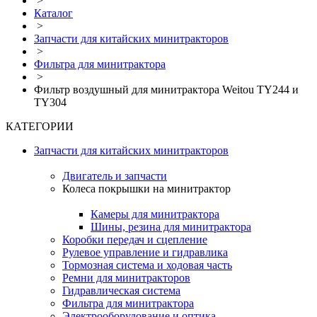
>
Каталог
>
Запчасти для китайских минитракторов
>
Фильтра для минитрактора
>
Фильтр воздушный для минитрактора Weitou TY244 и
TY304
КАТЕГОРИИ
Запчасти для китайских минитракторов
Двигатель и запчасти
Колеса покрышки на минитрактор
Камеры для минитрактора
Шины, резина для минитрактора
Коробки передач и сцепление
Рулевое управление и гидравлика
Тормозная система и ходовая часть
Ремни для минитракторов
Гидравлическая система
Фильтра для минитрактора
Электрооборудование и оптика