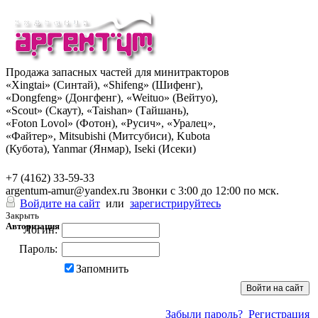
Продажа запасных частей для минитракторов
«Xingtai» (Синтай), «Shifeng» (Шифенг),
«Dongfeng» (Донгфенг), «Weituo» (Вейтуо),
«Scout» (Скаут), «Taishan» (Тайшань),
«Foton Lovol» (Фотон), «Русич», «Уралец»,
«Файтер», Mitsubishi (Митсубиси), Kubota
(Кубота), Yanmar (Янмар), Iseki (Исеки)
+7 (962) 285-49-43
+7 (4162) 33-59-33
argentum-amur@yandex.ru
Звонки с 3:00 до 12:00 по мск.
Войдите на сайт
или
зарегистрируйтесь
Закрыть
Авторизация
Логин:
Пароль:
Запомнить
Забыли пароль?
Регистрация