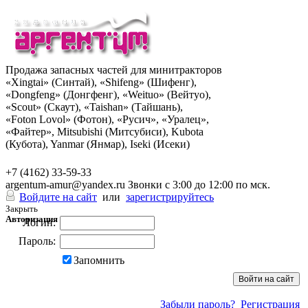
Продажа запасных частей для минитракторов
«Xingtai» (Синтай), «Shifeng» (Шифенг),
«Dongfeng» (Донгфенг), «Weituo» (Вейтуо),
«Scout» (Скаут), «Taishan» (Тайшань),
«Foton Lovol» (Фотон), «Русич», «Уралец»,
«Файтер», Mitsubishi (Митсубиси), Kubota
(Кубота), Yanmar (Янмар), Iseki (Исеки)
+7 (962) 285-49-43
+7 (4162) 33-59-33
argentum-amur@yandex.ru
Звонки с 3:00 до 12:00 по мск.
Войдите на сайт
или
зарегистрируйтесь
Закрыть
Авторизация
Логин:
Пароль:
Запомнить
Забыли пароль?
Регистрация