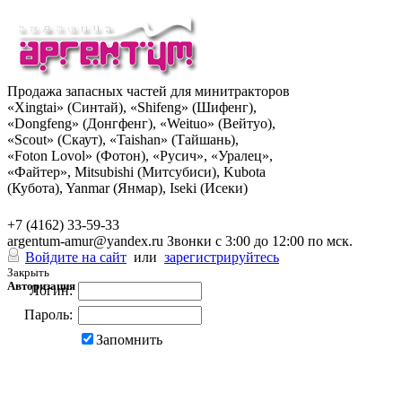
Продажа запасных частей для минитракторов
«Xingtai» (Синтай), «Shifeng» (Шифенг),
«Dongfeng» (Донгфенг), «Weituo» (Вейтуо),
«Scout» (Скаут), «Taishan» (Тайшань),
«Foton Lovol» (Фотон), «Русич», «Уралец»,
«Файтер», Mitsubishi (Митсубиси), Kubota
(Кубота), Yanmar (Янмар), Iseki (Исеки)
+7 (962) 285-49-43
+7 (4162) 33-59-33
argentum-amur@yandex.ru
Звонки с 3:00 до 12:00 по мск.
Войдите на сайт
или
зарегистрируйтесь
Закрыть
Авторизация
Логин:
Пароль:
Запомнить