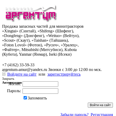
Продажа запасных частей для минитракторов
«Xingtai» (Синтай), «Shifeng» (Шифенг),
«Dongfeng» (Донгфенг), «Weituo» (Вейтуо),
«Scout» (Скаут), «Taishan» (Тайшань),
«Foton Lovol» (Фотон), «Русич», «Уралец»,
«Файтер», Mitsubishi (Митсубиси), Kubota
(Кубота), Yanmar (Янмар), Iseki (Исеки)
+7 (962) 285-49-43
+7 (4162) 33-59-33
argentum-amur@yandex.ru
Звонки с 3:00 до 12:00 по мск.
Войдите на сайт
или
зарегистрируйтесь
Закрыть
Авторизация
Логин:
Пароль:
Запомнить
Забыли пароль?
Регистрация