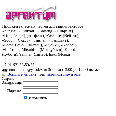
Продажа запасных частей для минитракторов
«Xingtai» (Синтай), «Shifeng» (Шифенг),
«Dongfeng» (Донгфенг), «Weituo» (Вейтуо),
«Scout» (Скаут), «Taishan» (Тайшань),
«Foton Lovol» (Фотон), «Русич», «Уралец»,
«Файтер», Mitsubishi (Митсубиси), Kubota
(Кубота), Yanmar (Янмар), Iseki (Исеки)
+7 (962) 285-49-43
+7 (4162) 33-59-33
argentum-amur@yandex.ru
Звонки с 3:00 до 12:00 по мск.
Войдите на сайт
или
зарегистрируйтесь
Закрыть
Авторизация
Логин:
Пароль:
Запомнить