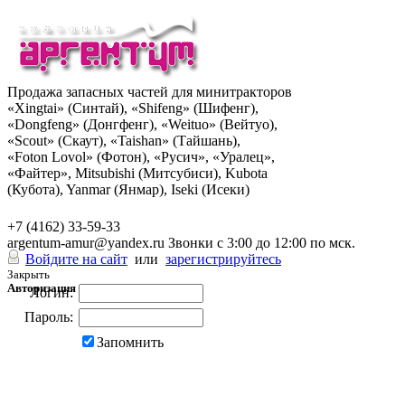
Продажа запасных частей для минитракторов
«Xingtai» (Синтай), «Shifeng» (Шифенг),
«Dongfeng» (Донгфенг), «Weituo» (Вейтуо),
«Scout» (Скаут), «Taishan» (Тайшань),
«Foton Lovol» (Фотон), «Русич», «Уралец»,
«Файтер», Mitsubishi (Митсубиси), Kubota
(Кубота), Yanmar (Янмар), Iseki (Исеки)
+7 (962) 285-49-43
+7 (4162) 33-59-33
argentum-amur@yandex.ru
Звонки с 3:00 до 12:00 по мск.
Войдите на сайт
или
зарегистрируйтесь
Закрыть
Авторизация
Логин:
Пароль:
Запомнить